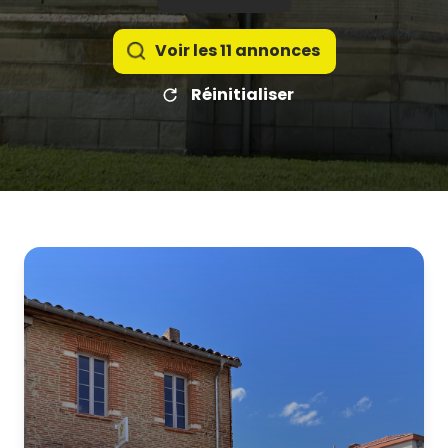
Voir les
11
annonces
Réinitialiser