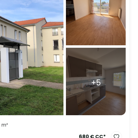
+5
9 m²
680 € CC*