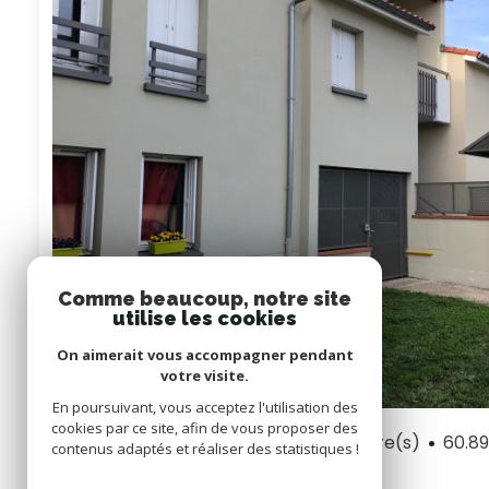
Comme beaucoup, notre site
utilise les cookies
On aimerait vous accompagner pendant
votre visite.
En poursuivant, vous acceptez l'utilisation des
cookies par ce site, afin de vous proposer des
Appartement 3 pièce(s)
2 chambre(s)
60.8
contenus adaptés et réaliser des statistiques !
Pibrac (31820)