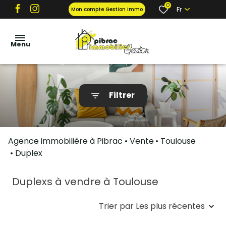
0
Fr
Mon compte Gestion Immo
Menu
locations
Filtrer
ventes
gestion
locative
Agence immobilière à Pibrac
Vente
Toulouse
et tarifs
Duplex
garantie
propriétaire
Duplexs à vendre à Toulouse
contact
Trier par Les plus récentes