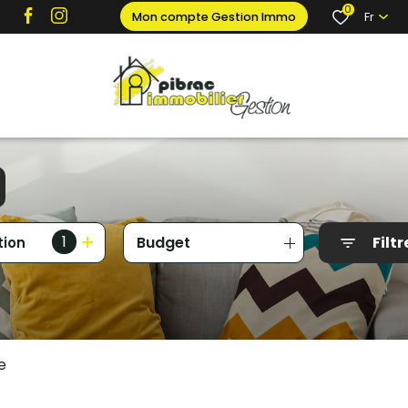
0
Mon compte Gestion Immo
Fr
1
Budget
Filtr
tion
e