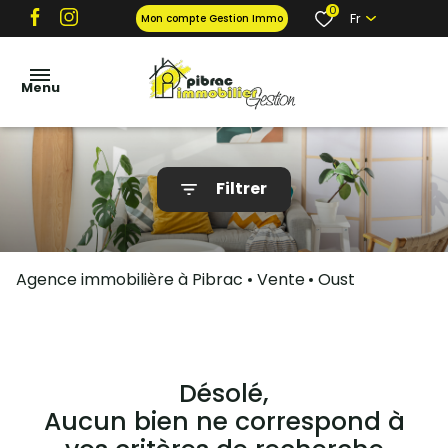
0
Fr
Mon compte Gestion Immo
Menu
locations
Filtrer
ventes
gestion
locative
Agence immobilière à Pibrac
Vente
Oust
et tarifs
garantie
propriétaire
contact
Désolé,
Aucun bien ne correspond à