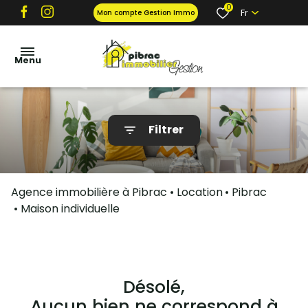
0
Fr
Mon compte Gestion Immo
Menu
locations
Filtrer
ventes
gestion
locative
Agence immobilière à Pibrac
Location
Pibrac
et tarifs
Maison individuelle
garantie
propriétaire
contact
Désolé,
Aucun bien ne correspond à